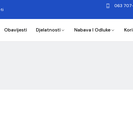
063 707
ti
Obavijesti
Djelatnosti
Nabava I Odluke
Kori