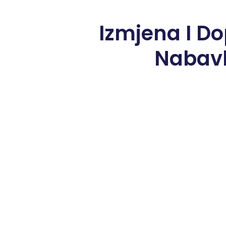
Izmjena I D
Nabavk