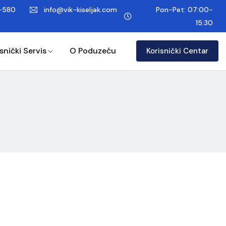
-580
info@vik-kiseljak.com
Pon-Pet: 07:00-
15:30
snički Servis
O Poduzeću
Korisnički Centar