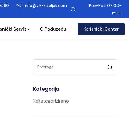
-580
info@vik-kiseljak.com
Pon-Pet: 07:00-
15:30
snički Servis
O Poduzeću
Korisnički Centar
Kategorija
Nekategorizirano