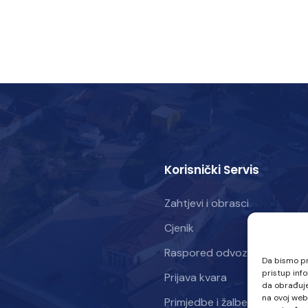
Korisnički Servis
Zahtjevi i obrasci
Cjenik
Raspored odvoza otpada
Da bismo pru
pristup inf
Prijava kvara
da obrađuje
na ovoj web
Primjedbe i žalbe