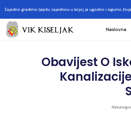
Zajedno gradimo ljepšu zajednicu u kojoj je ugodno i sigurno živje
Naslovna
Obavijest O Is
Kanalizacij
Nekategor