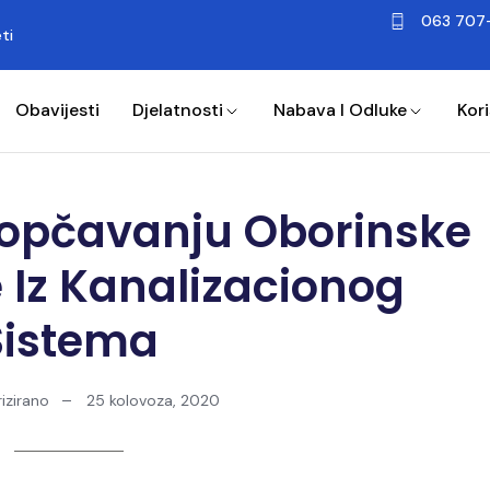
063 707
ti
Obavijesti
Djelatnosti
Nabava I Odluke
Kori
kopčavanju Oborinske
e Iz Kanalizacionog
Sistema
izirano
25 kolovoza, 2020