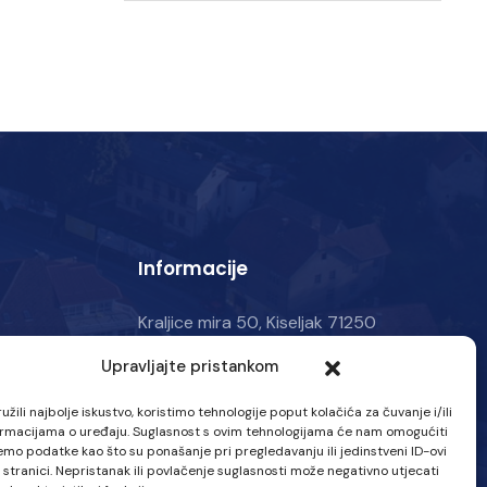
Informacije
Kraljice mira 50, Kiseljak 71250
Ponedjeljak – Petak: 07:00 – 15:30 h
Upravljajte pristankom
Tel :
063 707-580
žili najbolje iskustvo, koristimo tehnologije poput kolačića za čuvanje i/ili
ormacijama o uređaju. Suglasnost s ovim tehnologijama će nam omogućiti
Email :
info@vik-kiseljak.com
mo podatke kao što su ponašanje pri pregledavanju ili jedinstveni ID-ovi
 stranici. Nepristanak ili povlačenje suglasnosti može negativno utjecati