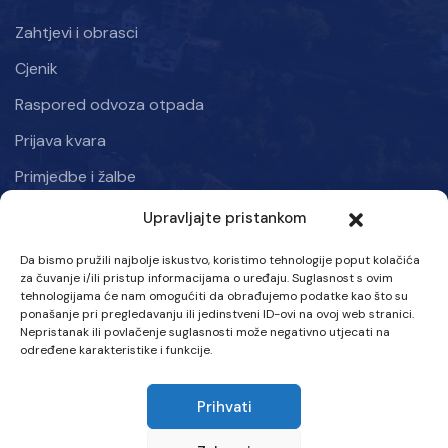
Zahtjevi i obrasci
Cjenik
Raspored odvoza otpada
Prijava kvara
Primjedbe i žalbe
Upravljajte pristankom
Informacije
Da bismo pružili najbolje iskustvo, koristimo tehnologije poput kolačića
Kraljice mira 50, Kiseljak 71250
za čuvanje i/ili pristup informacijama o uređaju. Suglasnost s ovim
tehnologijama će nam omogućiti da obrađujemo podatke kao što su
Ponedjeljak – Petak: 07:00 – 15:30 h
ponašanje pri pregledavanju ili jedinstveni ID-ovi na ovoj web stranici.
Nepristanak ili povlačenje suglasnosti može negativno utjecati na
Tel :
određene karakteristike i funkcije.
063 707-580
Prihvati
Email :
info@vik-kiseljak.com