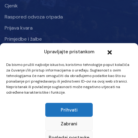
Cjenik
Raspored odvoza otpada
Prijava kvara
Primjedbe i žalbe
Upravljajte pristankom
Informacije
Da bismo pružili najbolje iskustvo, koristimo tehnologije poput kolačića
Kraljice mira 50, Kiseljak 71250
za čuvanje i/ili pristup informacijama o uređaju. Suglasnost s ovim
tehnologijama će nam omogućiti da obrađujemo podatke kao što su
Ponedjeljak – Petak: 07:00 – 15:30 h
ponašanje pri pregledavanju ili jedinstveni ID-ovi na ovoj web stranici.
Nepristanak ili povlačenje suglasnosti može negativno utjecati na
Tel :
određene karakteristike i funkcije.
063 707-580
Prihvati
Email :
info@vik-kiseljak.com
Zabrani
Pogledaj postavke