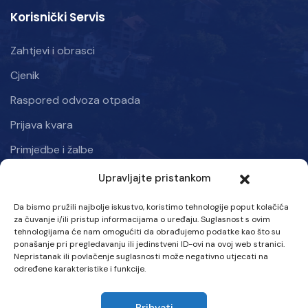
Korisnički Servis
Zahtjevi i obrasci
Cjenik
Raspored odvoza otpada
Prijava kvara
Primjedbe i žalbe
Upravljajte pristankom
Informacije
Da bismo pružili najbolje iskustvo, koristimo tehnologije poput kolačića
Kraljice mira 50, Kiseljak 71250
za čuvanje i/ili pristup informacijama o uređaju. Suglasnost s ovim
tehnologijama će nam omogućiti da obrađujemo podatke kao što su
Ponedjeljak – Petak: 07:00 – 15:30 h
ponašanje pri pregledavanju ili jedinstveni ID-ovi na ovoj web stranici.
Nepristanak ili povlačenje suglasnosti može negativno utjecati na
Tel :
određene karakteristike i funkcije.
063 707-580
Prihvati