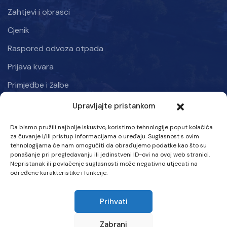
Zahtjevi i obrasci
Cjenik
Raspored odvoza otpada
Prijava kvara
Primjedbe i žalbe
Upravljajte pristankom
Informacije
Da bismo pružili najbolje iskustvo, koristimo tehnologije poput kolačića
Kraljice mira 50, Kiseljak 71250
za čuvanje i/ili pristup informacijama o uređaju. Suglasnost s ovim
tehnologijama će nam omogućiti da obrađujemo podatke kao što su
Ponedjeljak – Petak: 07:00 – 15:30 h
ponašanje pri pregledavanju ili jedinstveni ID-ovi na ovoj web stranici.
Nepristanak ili povlačenje suglasnosti može negativno utjecati na
Tel :
određene karakteristike i funkcije.
063 707-580
Prihvati
Email :
info@vik-kiseljak.com
Zabrani