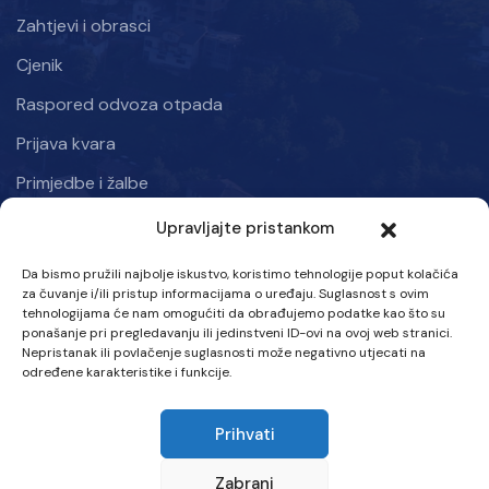
Zahtjevi i obrasci
Cjenik
Raspored odvoza otpada
Prijava kvara
Primjedbe i žalbe
Upravljajte pristankom
Informacije
Da bismo pružili najbolje iskustvo, koristimo tehnologije poput kolačića
Kraljice mira 50, Kiseljak 71250
za čuvanje i/ili pristup informacijama o uređaju. Suglasnost s ovim
tehnologijama će nam omogućiti da obrađujemo podatke kao što su
Ponedjeljak – Petak: 07:00 – 15:30 h
ponašanje pri pregledavanju ili jedinstveni ID-ovi na ovoj web stranici.
Nepristanak ili povlačenje suglasnosti može negativno utjecati na
Tel :
određene karakteristike i funkcije.
063 707-580
Prihvati
Email :
info@vik-kiseljak.com
Zabrani