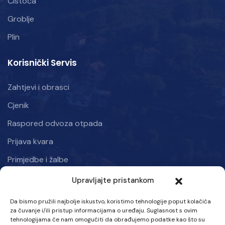
Čistoća
Groblje
Plin
Korisnički Servis
Zahtjevi i obrasci
Cjenik
Raspored odvoza otpada
Prijava kvara
Primjedbe i žalbe
Upravljajte pristankom
Informacije
Da bismo pružili najbolje iskustvo, koristimo tehnologije poput kolačića
Kraljice mira 50, Kiseljak 71250
za čuvanje i/ili pristup informacijama o uređaju. Suglasnost s ovim
tehnologijama će nam omogućiti da obrađujemo podatke kao što su