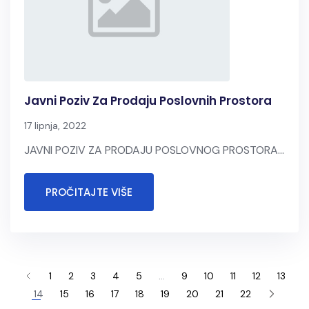
Javni Poziv Za Prodaju Poslovnih Prostora
17 lipnja, 2022
JAVNI POZIV ZA PRODAJU POSLOVNOG PROSTORA...
PROČITAJTE VIŠE
1
2
3
4
5
…
9
10
11
12
13
14
15
16
17
18
19
20
21
22