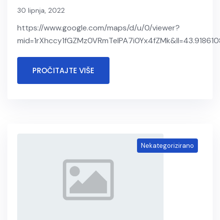
30 lipnja, 2022
https://www.google.com/maps/d/u/0/viewer?
mid=1rXhccy1fGZMz0VRmTelPA7i0Yx4fZMk&ll=43.91861
PROČITAJTE VIŠE
Nekategorizirano