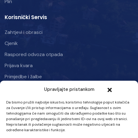
Plin
Korisnički Servis
Zahtjevi i obrasci
Cjenik
Raspored odvoza otpada
Prijava kvara
Primjedbe i žalbe
Upravljajte pristankom
Informacije
Da bismo pružili najbolje iskustvo, koristimo tehnologije poput kolačića
Kraljice mira 50, Kiseljak 71250
za čuvanje i/ili pristup informacijama o uređaju. Suglasnost s ovim
tehnologijama će nam omogućiti da obrađujemo podatke kao što su
Ponedjeljak – Petak: 07:00 – 15:30 h
ponašanje pri pregledavanju ili jedinstveni ID-ovi na ovoj web stranici.
Nepristanak ili povlačenje suglasnosti može negativno utjecati na
Tel :
određene karakteristike i funkcije.
063 707-580