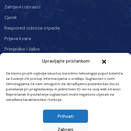
Zahtjevi i obrasci
Cjenik
Raspored odvoza otpada
Prijava kvara
Primjedbe i žalbe
Upravljajte pristankom
Informacije
Da bismo pružili najbolje iskustvo, koristimo tehnologije poput kolačića
Kraljice mira 50, Kiseljak 71250
za čuvanje i/ili pristup informacijama o uređaju. Suglasnost s ovim
tehnologijama će nam omogućiti da obrađujemo podatke kao što su
Ponedjeljak – Petak: 07:00 – 15:30 h
ponašanje pri pregledavanju ili jedinstveni ID-ovi na ovoj web stranici.
Nepristanak ili povlačenje suglasnosti može negativno utjecati na
Tel :
određene karakteristike i funkcije.
063 707-580
Prihvati
Email :
info@vik-kiseljak.com
Zabrani