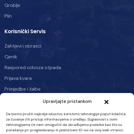
Groblje
Plin
Korisnički Servis
Zahtjevi i obrasci
Cjenik
Raspored odvoza otpada
Prijava kvara
Primjedbe i žalbe
Upravljajte pristankom
Informacije
Da bismo pružili najbolje iskustvo, koristimo tehnologije poput kolačića
Kraljice mira 50, Kiseljak 71250
za čuvanje i/ili pristup informacijama o uređaju. Suglasnost s ovim
tehnologijama će nam omogućiti da obrađujemo podatke kao što su
Ponedjeljak – Petak: 07:00 – 15:30 h
ponašanje pri pregledavanju ili jedinstveni ID-ovi na ovoj web stranici.