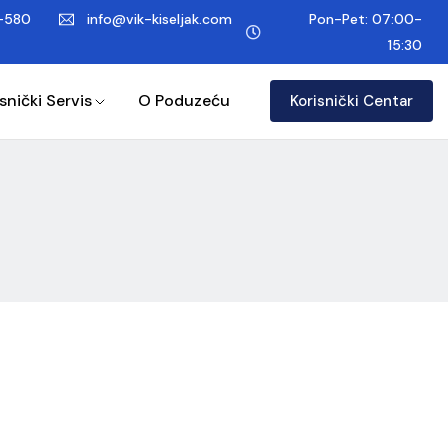
-580
info@vik-kiseljak.com
Pon-Pet: 07:00-
15:30
snički Servis
O Poduzeću
Korisnički Centar