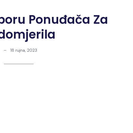
zboru Ponuđača Za
domjerila
18 rujna, 2023