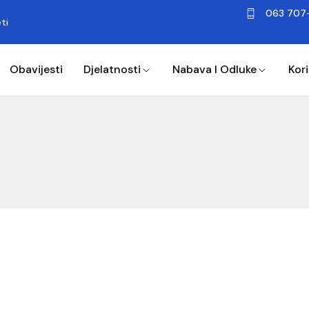
063 707
ti
Obavijesti
Djelatnosti
Nabava I Odluke
Kori